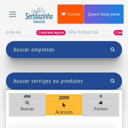
Cursos
Quero fazer parte
e-se
Site Industrial
Contrate agora
Contrate agor
406
0
2099
Buscas
Pontos
Acessos