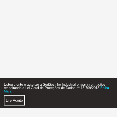
Estou ciente e autorizo a Sertãozinho Industrial enviar informações,
respeitando a Lei Geral de Proteções de Dados nº 13.709/2018.
Saiba
Mais.
Li e Aceito