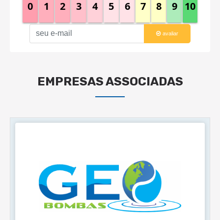
0
1
2
3
4
5
6
7
8
9
10
avaliar
EMPRESAS ASSOCIADAS