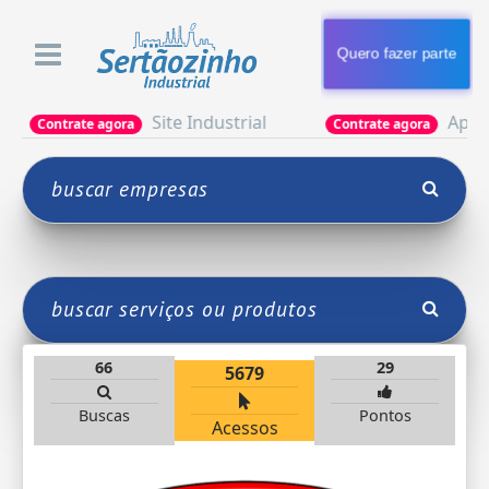
Quero fazer parte
Site Industrial
Apresentação Ind
agora
Contrate agora
66
29
5679
Buscas
Pontos
Acessos