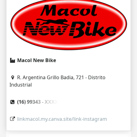
Macol New Bike
R. Argentina Grillo Badia, 721 - Distrito
Industrial
(16) 99343 -
XXXX
linkmacol.my.canva.site/link-instagram