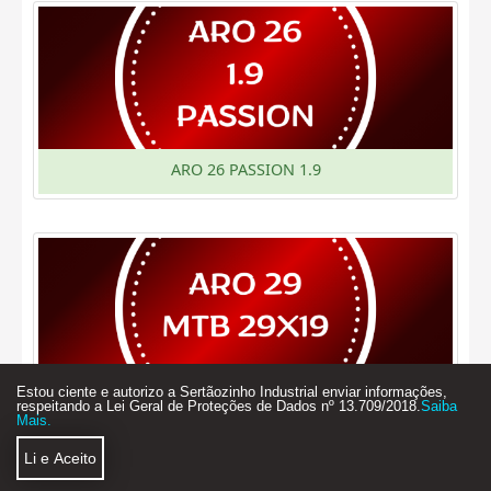
ARO 26 PASSION 1.9
Estou ciente e autorizo a Sertãozinho Industrial enviar informações,
ARO 29 X 19
respeitando a Lei Geral de Proteções de Dados nº 13.709/2018.
Saiba
Mais.
Li e Aceito