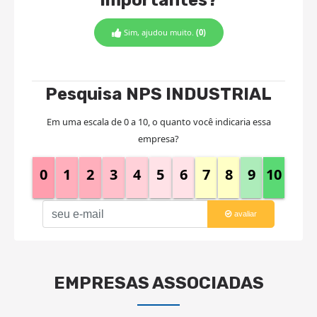
importantes?
Sim, ajudou muito.
(0)
Pesquisa NPS INDUSTRIAL
Em uma escala de 0 a 10, o quanto você indicaria essa
empresa?
0
1
2
3
4
5
6
7
8
9
10
avaliar
EMPRESAS ASSOCIADAS