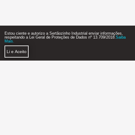
Estou ciente e autorizo a Sertãozinho Industrial enviar informações,
respeitando a Lei Geral de Proteções de Dados nº 13.709/2018.
Saiba
Mais.
Li e Aceito
Política de Privacidade
Faça Parte
SERTÃOZINHO INDUSTRIAL AGÊNCIA DE NEGÓCIOS
2018 - 2026 - STARTUP - FEITO COM MUITO
❤
E ☕