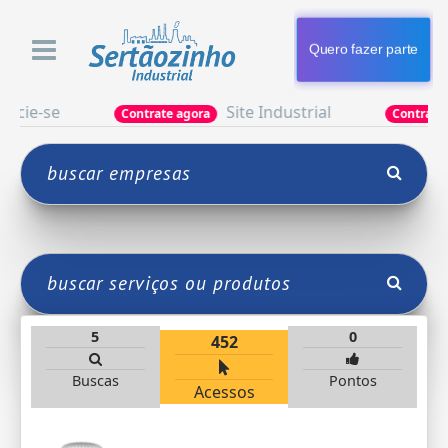
Quero fazer parte
se
Site Industrial
Contrate agora
Contrate agora
5
0
452
Buscas
Pontos
Acessos