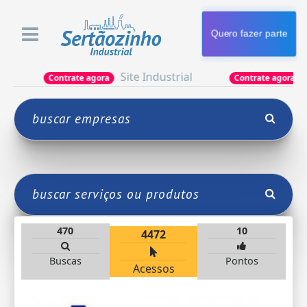
Quero fazer parte
Site Industrial
Aprese
Contrate agora
Contrate agora
470
10
4472
Buscas
Pontos
Acessos