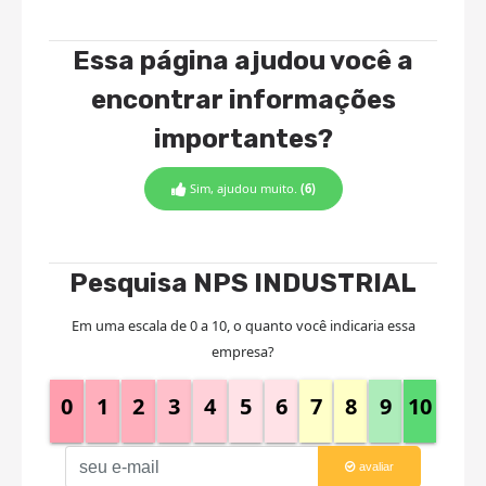
Essa página ajudou você a
encontrar informações
importantes?
Sim, ajudou muito.
(6)
Pesquisa NPS INDUSTRIAL
Em uma escala de 0 a 10, o quanto você indicaria essa
empresa?
0
1
2
3
4
5
6
7
8
9
10
avaliar