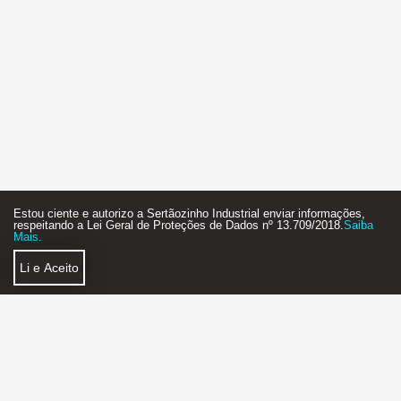
Estou ciente e autorizo a Sertãozinho Industrial enviar informações,
respeitando a Lei Geral de Proteções de Dados nº 13.709/2018.
Saiba
Mais.
Li e Aceito
Política de Privacidade
Faça Parte
SERTÃOZINHO INDUSTRIAL AGÊNCIA DE NEGÓCIOS
2018 - 2026 - STARTUP - FEITO COM MUITO
❤
E ☕