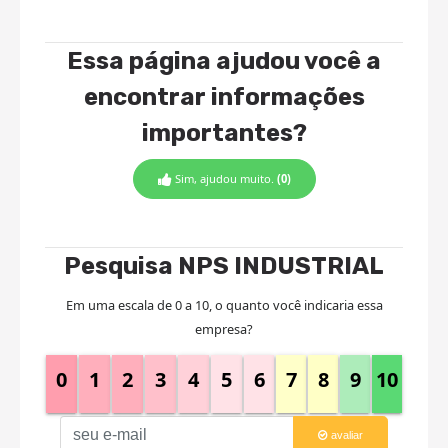
Essa página ajudou você a
encontrar informações
importantes?
Sim, ajudou muito.
(0)
Pesquisa NPS INDUSTRIAL
Em uma escala de 0 a 10, o quanto você indicaria essa
empresa?
0
1
2
3
4
5
6
7
8
9
10
avaliar