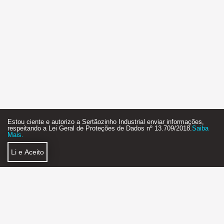
Estou ciente e autorizo a Sertãozinho Industrial enviar informações,
respeitando a Lei Geral de Proteções de Dados nº 13.709/2018.
Saiba
Mais.
Li e Aceito
Política de Privacidade
Faça Parte
SERTÃOZINHO INDUSTRIAL AGÊNCIA DE NEGÓCIOS
2018 - 2026 - STARTUP - FEITO COM MUITO
❤
E ☕