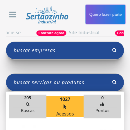
Quero fazer parte
ie-se
Site Industrial
Contrate agora
Contrate ago
205
0
1027
Buscas
Pontos
Acessos