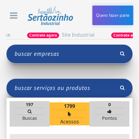
Quero fazer parte
Site Industrial
Ap
Contrate agora
Contrate agora
197
0
1799
Buscas
Pontos
Acessos