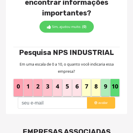
encontrar informações
importantes?
Sim, ajudou muito.
(0)
Pesquisa NPS INDUSTRIAL
Em uma escala de 0 a 10, o quanto você indicaria essa
empresa?
0
1
2
3
4
5
6
7
8
9
10
avaliar
EMPRESAS ASSOCIADAS