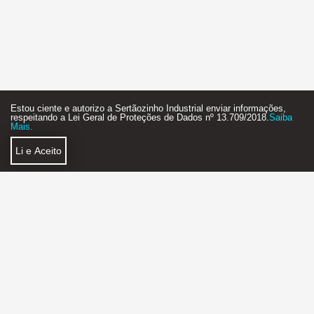
Estou ciente e autorizo a Sertãozinho Industrial enviar informações,
respeitando a Lei Geral de Proteções de Dados nº 13.709/2018.
Saiba
Mais.
Li e Aceito
Política de Privacidade
Faça Parte
SERTÃOZINHO INDUSTRIAL AGÊNCIA DE NEGÓCIOS
2018 - 2026 - STARTUP - FEITO COM MUITO
❤
E ☕