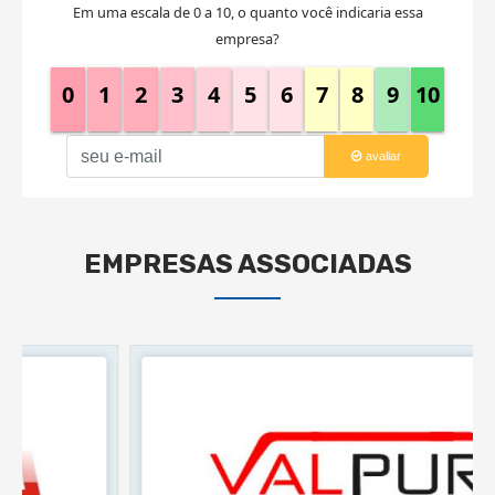
Em uma escala de 0 a 10, o quanto você indicaria essa
empresa?
0
1
2
3
4
5
6
7
8
9
10
avaliar
EMPRESAS ASSOCIADAS