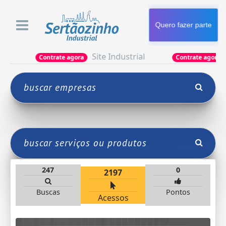
Quero fazer parte
Site Industrial
Apr
Contrate agora
Contrate agora
247
0
2197
Buscas
Pontos
Acessos