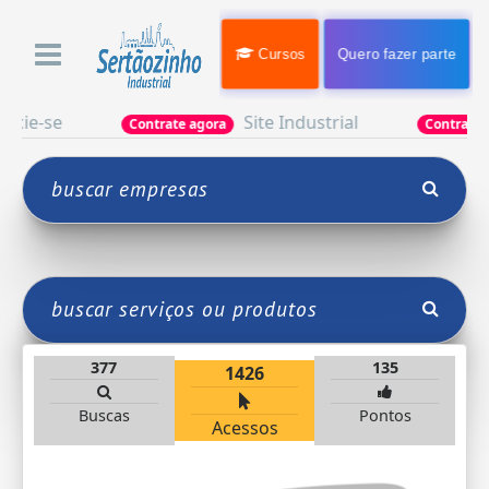
Cursos
Quero fazer parte
-se
Site Industrial
Contrate agora
Contrate agora
377
135
1426
Buscas
Pontos
Acessos