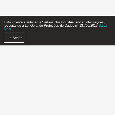
Estou ciente e autorizo a Sertãozinho Industrial enviar informações,
respeitando a Lei Geral de Proteções de Dados nº 13.709/2018.
Saiba
Mais.
Li e Aceito
Política de Privacidade
Faça Parte
SERTÃOZINHO INDUSTRIAL AGÊNCIA DE NEGÓCIOS
2018 - 2026 - STARTUP - FEITO COM MUITO
❤
E ☕