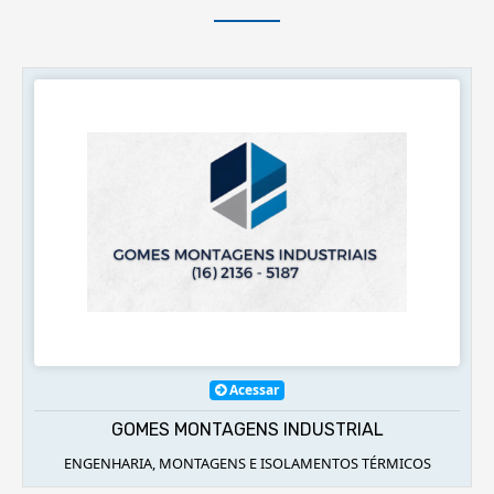
Acessar
UNIBOLT IND E COMÉRCIO DE ARTIGOS INDUST
LTDA
RMICOS
FIXADORES E USINAGEM