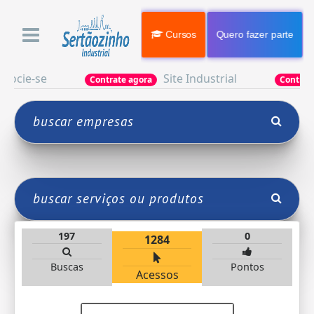
Cursos
Quero fazer parte
e-se
Site Industrial
Contrate agora
Contrate agora
197
0
1284
Buscas
Pontos
Acessos