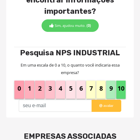
importantes?
Sim, ajudou muito.
(0)
Pesquisa NPS INDUSTRIAL
Em uma escala de 0 a 10, o quanto você indicaria essa
empresa?
0
1
2
3
4
5
6
7
8
9
10
avaliar
EMPRESAS ASSOCIADAS