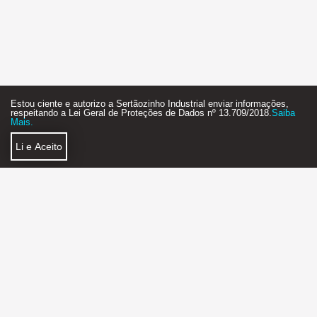
Estou ciente e autorizo a Sertãozinho Industrial enviar informações,
respeitando a Lei Geral de Proteções de Dados nº 13.709/2018.
Saiba
Mais.
Li e Aceito
Política de Privacidade
Faça Parte
SERTÃOZINHO INDUSTRIAL AGÊNCIA DE NEGÓCIOS
2018 - 2026 - STARTUP - FEITO COM MUITO
❤
E ☕