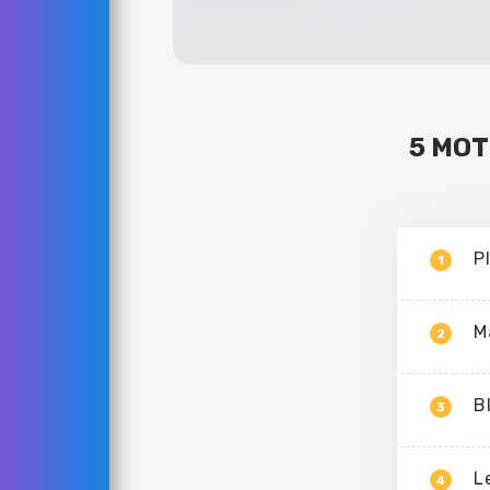
5 MOT
P
1
M
2
B
3
L
4