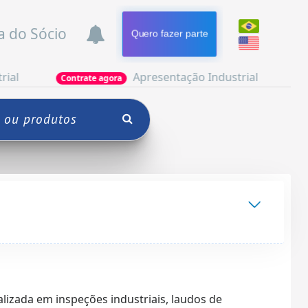
a do Sócio
Quero fazer parte
Apresentação Industrial
Contrate agora
Seja Parceiro
izada em inspeções industriais, laudos de