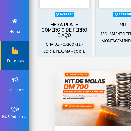
Acessar
Acessar
Acessa
EMETAIS
MEGA PLATE
MIT
COMÉRCIO DE FERRO
Home
IO ATACADISTA
ISOLAMENTO TÉ
E AÇO
MONTAGEM IND
CHAPAS - OXICORTE -
CORTE PLASMA - CORTE
CNC
Empresas
Faça Parte
HUB Industrial