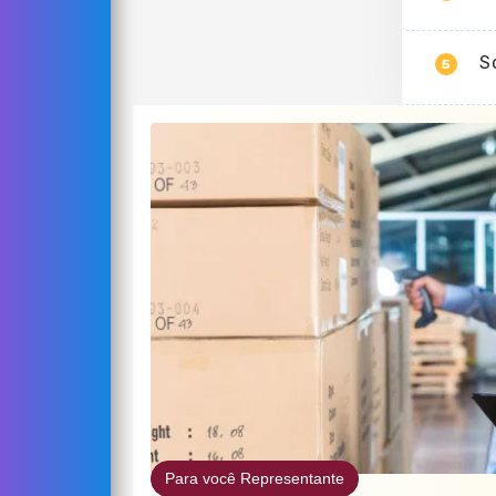
S
5
Para você Representante