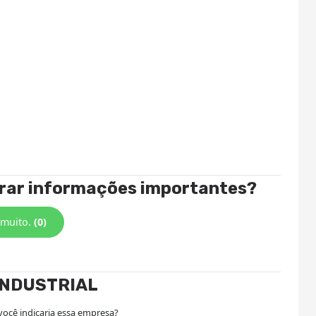
trar informações importantes?
 muito.
(0)
INDUSTRIAL
você indicaria essa empresa?