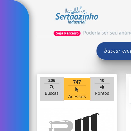
Poderia ser seu anúncio! clique a
Seja Parceiro
$ 5,10
206
10
747
Buscas
Pontos
Acessos