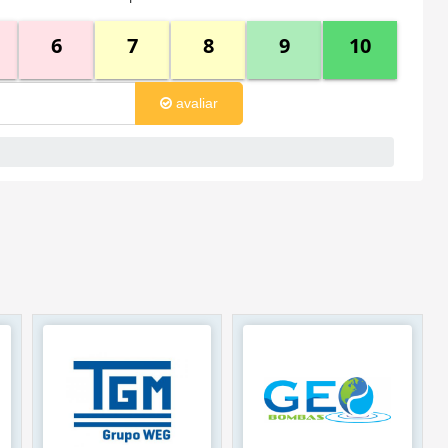
6
7
8
9
10
avaliar