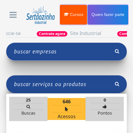
Cursos
Quero fazer parte
ie-se
Site Industrial
Contrate agora
Contrate agor
25
0
646
Buscas
Pontos
Acessos