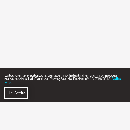
Estou ciente e autorizo a Sertãozinho Industrial enviar informações,
respeitando a Lei Geral de Proteções de Dados nº 13.709/2018.
Saiba
Mais.
Li e Aceito
Política de Privacidade
Faça Parte
SERTÃOZINHO INDUSTRIAL AGÊNCIA DE NEGÓCIOS