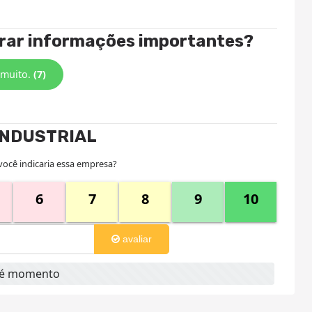
trar informações importantes?
 muito.
(7)
INDUSTRIAL
você indicaria essa empresa?
6
7
8
9
10
avaliar
até momento