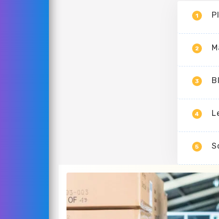
P
1
M
2
B
3
L
4
S
5