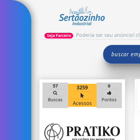
Poderia ser seu anúncio! clique aqui e
Seja Parceiro
57
0
3259
Buscas
Pontos
Acessos