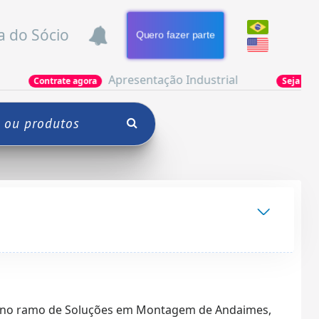
a do Sócio
Quero fazer parte
Apresentação Industrial
Poder
ate agora
Seja Parceiro
2 no ramo de Soluções em Montagem de Andaimes,