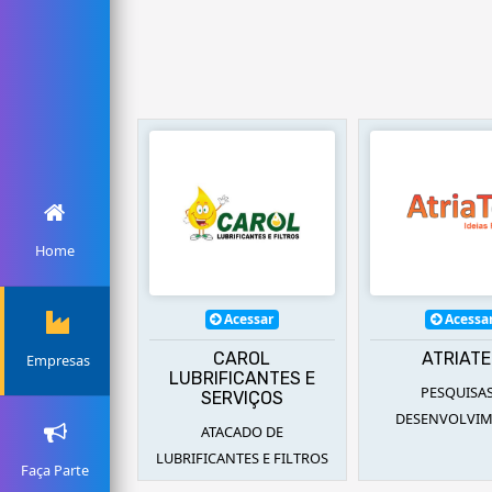
Home
Acessar
Acessar
Acess
CAROL
ATRIATEC
GEO BO
Empresas
IFICANTES E
PESQUISAS E
BOMBAS SUB
SERVIÇOS
DESENVOLVIMENTO
TACADO DE
CANTES E FILTROS
Faça Parte