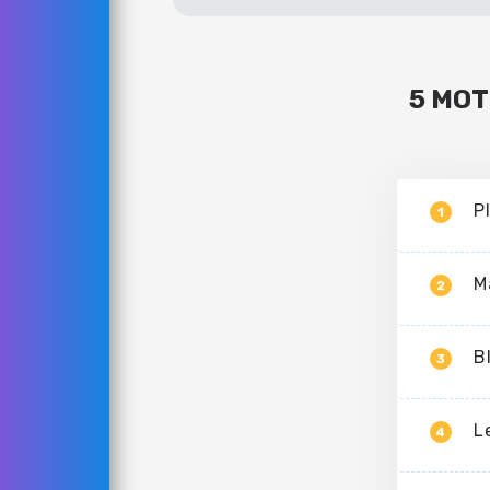
5 MOT
P
1
M
2
B
3
L
4