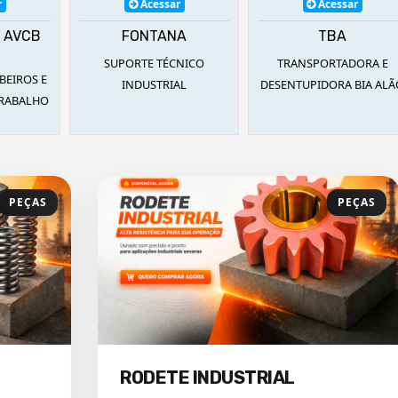
r
Acessar
Acessar
T AVCB
FONTANA
TBA
SUPORTE TÉCNICO
TRANSPORTADORA E
BEIROS E
INDUSTRIAL
DESENTUPIDORA BIA AL
TRABALHO
PEÇAS
PEÇAS
RODETE INDUSTRIAL