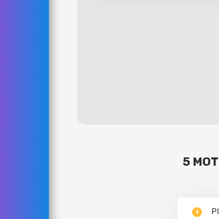
5 MOT
P
1