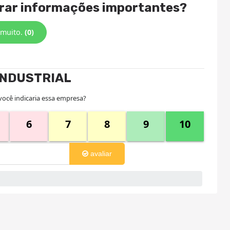
trar informações importantes?
 muito.
(0)
INDUSTRIAL
você indicaria essa empresa?
6
7
8
9
10
avaliar