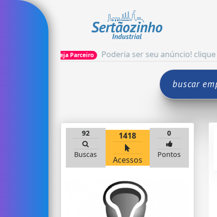
Poderia ser seu anúncio! clique aqui e as
Seja Parceiro
92
0
1418
Buscas
Pontos
Acessos