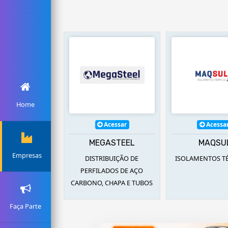
Home
Acessar
Acessar
Acessa
SOLAMENTOS
MEGASTEEL
MAQSU
Empresas
NTOS TÉRMICOS,
DISTRIBUIÇÃO DE
ISOLAMENTOS T
 E LOCAÇAO DE
PERFILADOS DE AÇO
QUINAS E
CARBONO, CHAPA E TUBOS
RAMENTAS
Faça Parte