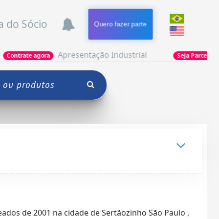
a do Sócio
Quero fazer parte
Apresentação Industrial
Poderia 
agora
Seja Parceiro
ados de 2001 na cidade de Sertãozinho São Paulo ,