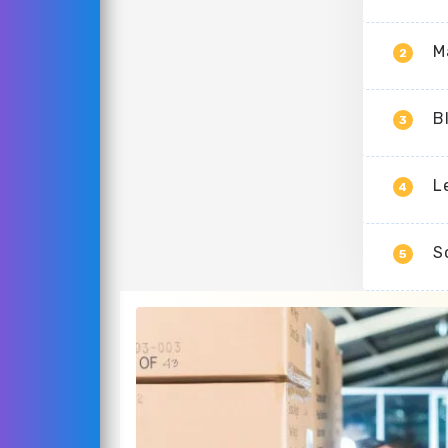
M
2
B
3
L
4
S
5