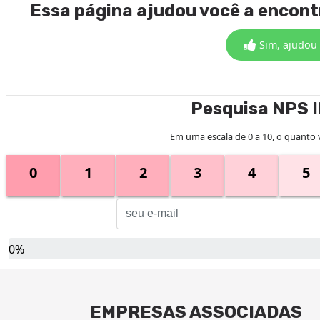
Essa página ajudou você a encon
Sim, ajudou
Pesquisa NPS 
Em uma escala de 0 a 10, o quanto 
0
1
2
3
4
5
0%
EMPRESAS ASSOCIADAS