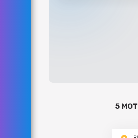
5 MOT
P
1