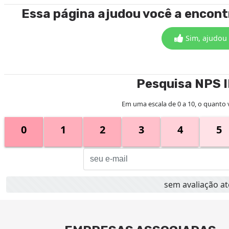
Essa página ajudou você a encon
Sim, ajudou
Pesquisa NPS 
Em uma escala de 0 a 10, o quanto 
0
1
2
3
4
5
sem avaliação 