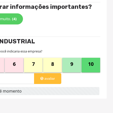
trar informações importantes?
 muito.
(4)
INDUSTRIAL
você indicaria essa empresa?
6
7
8
9
10
avaliar
até momento