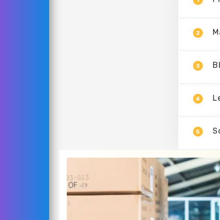
M
2
B
3
L
4
S
5