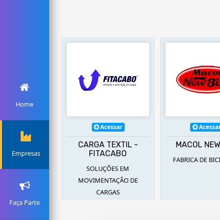
Home
Acessar
Acessar
Acessa
TRIATEC
CARGA TEXTIL -
MACOL NEW
FITACABO
Empresas
SQUISAS E
FABRICA DE BIC
SOLUÇÕES EM
VOLVIMENTO
MOVIMENTAÇÃO DE
CARGAS
Faça Parte