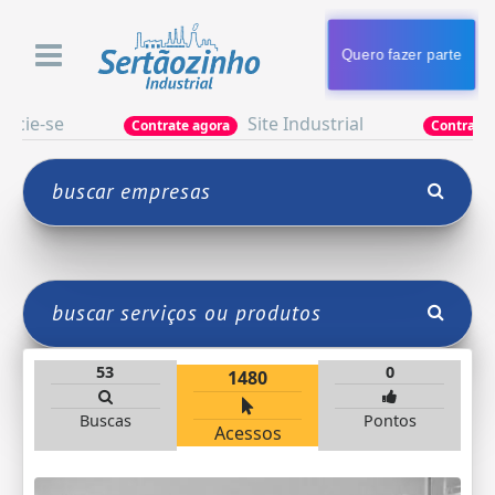
Quero fazer parte
se
Site Industrial
Contrate agora
Contrate agora
53
0
1480
Buscas
Pontos
Acessos