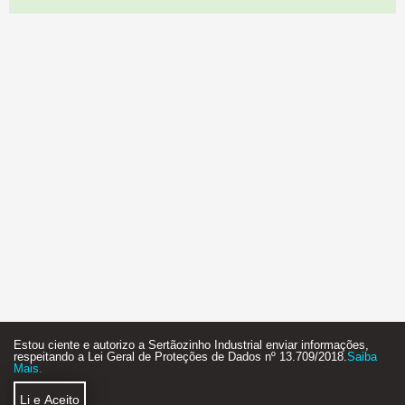
Estou ciente e autorizo a Sertãozinho Industrial enviar informações,
respeitando a Lei Geral de Proteções de Dados nº 13.709/2018.
Saiba
Mais.
Li e Aceito