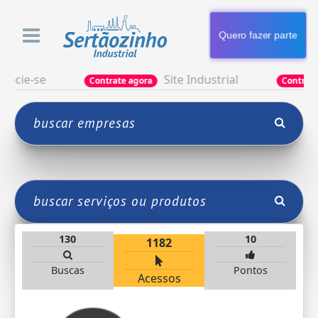
Quero fazer parte
e-se
Site Industrial
Contrate agora
Contrate agor
130
10
1182
Buscas
Pontos
Acessos