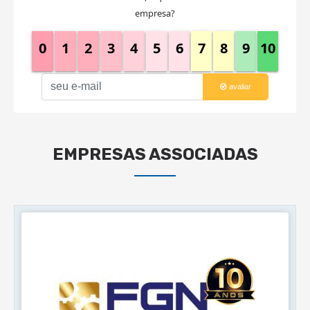
empresa?
0
1
2
3
4
5
6
7
8
9
10
avaliar
EMPRESAS ASSOCIADAS