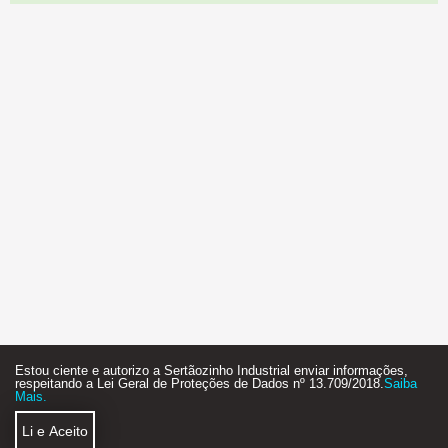
Estou ciente e autorizo a Sertãozinho Industrial enviar informações,
respeitando a Lei Geral de Proteções de Dados nº 13.709/2018.
Saiba
Mais.
Li e Aceito