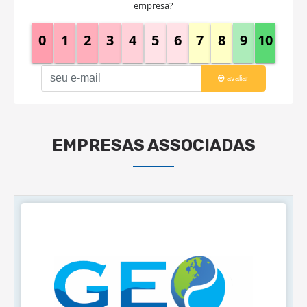
empresa?
0
1
2
3
4
5
6
7
8
9
10
avaliar
EMPRESAS ASSOCIADAS