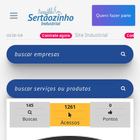
Quero fazer parte
ie-se
Site Industrial
Contrate agora
Contrate ago
145
0
1261
Buscas
Pontos
Acessos