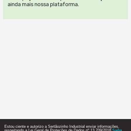
ainda mais nossa plataforma.
Estou ciente e autorizo a Sertãozinho Industrial enviar informações,
respeitando a Lei Geral de Proteções de Dados nº 13.709/2018.
Saiba