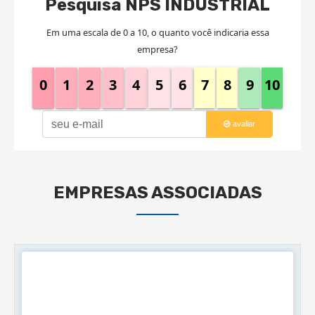
Pesquisa NPS INDUSTRIAL
Em uma escala de 0 a 10, o quanto você indicaria essa
empresa?
0
1
2
3
4
5
6
7
8
9
10
avaliar
EMPRESAS ASSOCIADAS