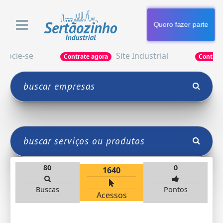
Quero fazer parte
e-se
Site Industrial
Contrate agora
Contrate agor
80
0
1640
Buscas
Pontos
Acessos