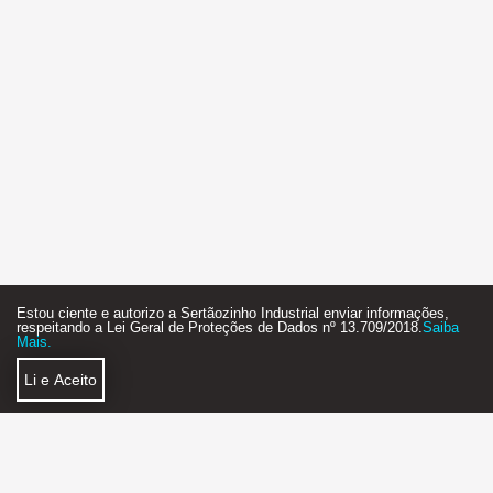
Estou ciente e autorizo a Sertãozinho Industrial enviar informações,
respeitando a Lei Geral de Proteções de Dados nº 13.709/2018.
Saiba
Mais.
Li e Aceito
Política de Privacidade
Faça Parte