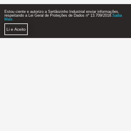
Estou ciente e autorizo a Sertãozinho Industrial enviar informações,
respeitando a Lei Geral de Proteções de Dados nº 13.709/2018.
Saiba
Mais.
Li e Aceito
Política de Privacidade
Faça Parte
SERTÃOZINHO INDUSTRIAL AGÊNCIA DE NEGÓCIOS
2018 - 2026 - STARTUP - FEITO COM MUITO
❤
E ☕