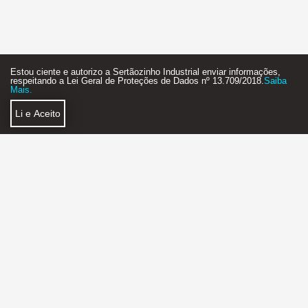
Estou ciente e autorizo a Sertãozinho Industrial enviar informações,
respeitando a Lei Geral de Proteções de Dados nº 13.709/2018.
Saiba
Mais.
Li e Aceito
Política de Privacidade
Faça Parte
SERTÃOZINHO INDUSTRIAL AGÊNCIA DE NEGÓCIOS
2018 - 2026 - STARTUP - FEITO COM MUITO
❤
E ☕