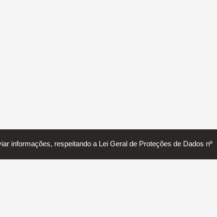
nviar informações, respeitando a Lei Geral de Proteções de Dados nº
Política de Privacidade
Faça Parte
SERTÃOZINHO INDUSTRIAL AGÊNCIA DE NEGÓCIOS
2018 - 2026 - STARTUP - FEITO COM MUITO
❤
E ☕