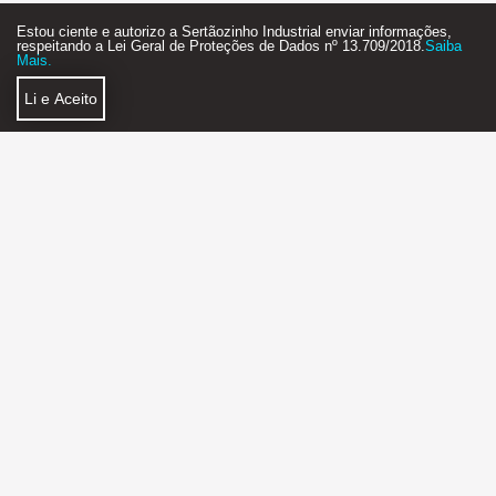
Estou ciente e autorizo a Sertãozinho Industrial enviar informações,
respeitando a Lei Geral de Proteções de Dados nº 13.709/2018.
Saiba
Mais.
Li e Aceito
Política de Privacidade
Faça Parte
SERTÃOZINHO INDUSTRIAL AGÊNCIA DE NEGÓCIOS
2018 - 2026 - STARTUP - FEITO COM MUITO
❤
E ☕