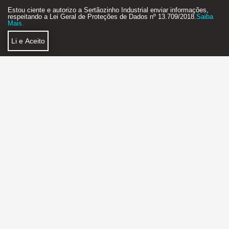
Estou ciente e autorizo a Sertãozinho Industrial enviar informações,
respeitando a Lei Geral de Proteções de Dados nº 13.709/2018.
Saiba
Mais.
Li e Aceito
Política de Privacidade
Faça Parte
SERTÃOZINHO INDUSTRIAL AGÊNCIA DE NEGÓCIOS
2018 - 2026 - STARTUP - FEITO COM MUITO
❤
E ☕