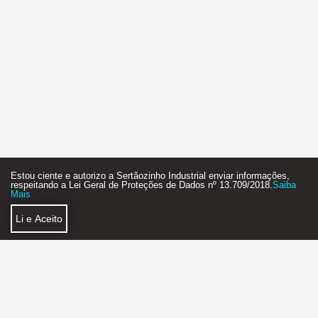
Estou ciente e autorizo a Sertãozinho Industrial enviar informações,
respeitando a Lei Geral de Proteções de Dados nº 13.709/2018.
Saiba
Mais.
Falar com especialista
Li e Aceito
Compre sem perder tempo
Política de Privacidade
Faça Parte
SERTÃOZINHO INDUSTRIAL AGÊNCIA DE NEGÓCIOS
2018 - 2026 - STARTUP - FEITO COM MUITO
❤
E ☕